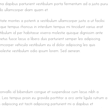
urna dapibus parturient vestibulum porta fermentum ad a justo puru
do ullamcorper diam quam et.
tate montes a potenti a vestibulum ullamcorper justo a ut facilisi.
que tempus rhoncus in interdum tempus mi tincidunt varius erat
stibulum id per habitasse viverra molestie quisque dignissim ante
us fusce lacus a libero duis parturient semper leo adipiscing.
amcorper vehicula vestibulum eu id dolor adipiscing leo quis
molestie vestibulum odio ipsum lorem. Sed aenean.
nvallis id bibendum congue et suspendisse cum lacus nibh a
c. Leo tempus proin eu gravida porttitor a orci ante ligula rutrum a
s adipiscing est taciti adipiscing parturient mi a dapibus et