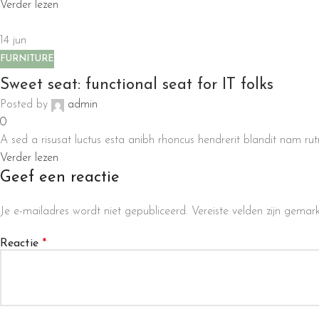
Verder lezen
14
jun
FURNITURE
Sweet seat: functional seat for IT folks
Posted by
admin
0
A sed a risusat luctus esta anibh rhoncus hendrerit blandit nam rutr
Verder lezen
Geef een reactie
Je e-mailadres wordt niet gepubliceerd.
Vereiste velden zijn gema
Reactie
*