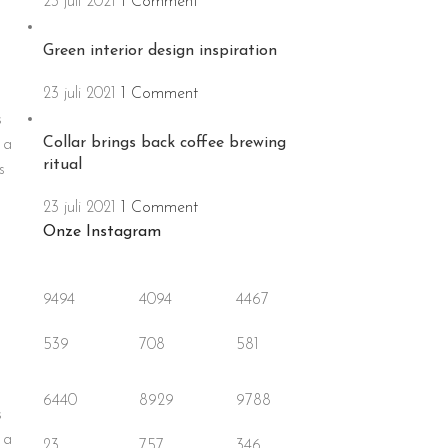
23 juli 2021
1 Comment
Green interior design inspiration
23 juli 2021
1 Comment
s
Collar brings back coffee brewing
 a
ritual
s
23 juli 2021
1 Comment
Onze Instagram
9494
4094
4467
539
708
581
6440
8929
9788
s
 a
23
757
346