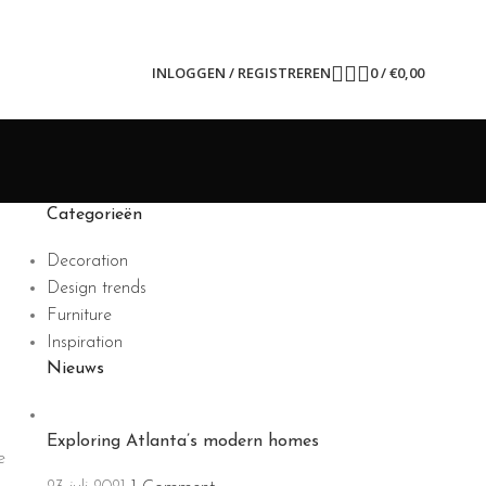
INLOGGEN / REGISTREREN
0
/
€
0,00
Categorieën
Decoration
Design trends
Furniture
Inspiration
Nieuws
Exploring Atlanta’s modern homes
e
h