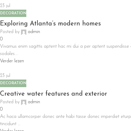
23
jul
DECORATION
Exploring Atlanta’s modern homes
Posted by
admin
0
Vivamus enim sagittis aptent hac mi dui a per aptent suspendisse
sodales....
Verder lezen
23
jul
DECORATION
Creative water features and exterior
Posted by
admin
0
Ac haca ullamcorper donec ante habi tasse donec imperdiet eturp
tincidunt ...