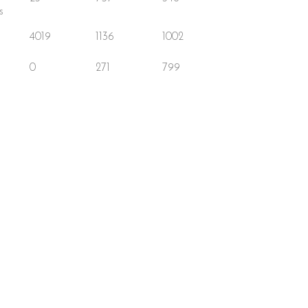
s
4019
1136
1002
0
271
799