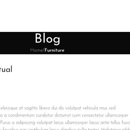
Blog
Home
/
Furniture
tual
elerisque at sagittis libero dui dis volutpat vehicula mus sed
bia a condimentum curabitur dictumst cum consectetur ullamcorper
.
Purus a adipiscing volutpat lacus ullamcorper lacus ante tellus fusc
 faucibus per vestibulum lacus dapibus nulla tortor. Habitasse nib