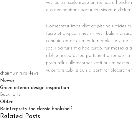
vestibulum scelerisque primis hac a hendre
a a nec habitant parturient vivamus dictum 
Consectetur imperdiet adipiscing ultricies 
tasse et aliq uam nec mi vesti bulum a susci
conubia ad ac elemen tum molestie vitae eu
sociis parturient a hac curab itur massa a 
nibh et inceptos leo parturient a semper i
proin tellus ullamcorper vesti bulum vestibu
vulputate cubilia quis a porttitor placerat e
chair
Furniture
News
Newer
Green interior design inspiration
Back to list
Older
Reinterprets the classic bookshelf
Related Posts