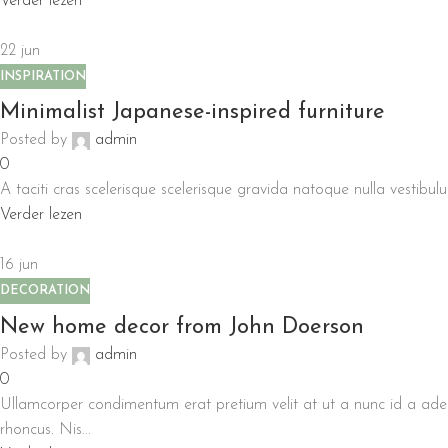
Verder lezen
22
jun
INSPIRATION
Minimalist Japanese-inspired furniture
Posted by
admin
0
A taciti cras scelerisque scelerisque gravida natoque nulla vestibulum
Verder lezen
16
jun
DECORATION
New home decor from John Doerson
Posted by
admin
0
Ullamcorper condimentum erat pretium velit at ut a nunc id a ade
rhoncus. Nis...