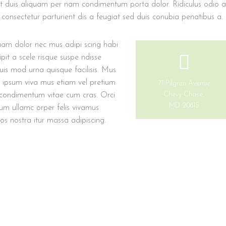
rit duis aliquam per nam condimentum porta dolor. Ridiculus odio 
consectetur parturient dis a feugiat sed duis conubia penatibus a.
quam dolor nec mus adipi scing habi
pit a scele risque suspe ndisse
is mod urna quisque facilisis. Mus
a ipsum viva mus etiam vel pretium
71 Pilgrim Avenue
Chevy Chase,
n condimentum vitae cum cras. Orci
MD 20815
lum ullamc orper felis vivamus
ros nostra itur massa adipiscing.