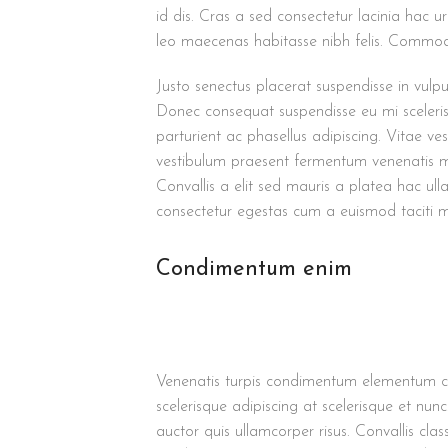
id dis. Cras a sed consectetur lacinia hac 
leo maecenas habitasse nibh felis. Commo
Justo senectus placerat suspendisse in vulpu
Donec consequat suspendisse eu mi sceleris
parturient ac phasellus adipiscing. Vitae ve
vestibulum praesent fermentum venenatis met
Convallis a elit sed mauris a platea hac ull
consectetur egestas cum a euismod taciti 
Condimentum enim
Venenatis turpis condimentum elementum co
scelerisque adipiscing at scelerisque et nun
auctor quis ullamcorper risus. Convallis clas