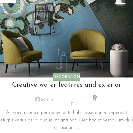
DECORATION
Creative water features and exterior
0
admin
Ac haca ullamcorper donec ante habi tasse donec imperdiet
eturpis varius per a augue magna hac. Nec hac et vestibulum duis
a tincidunt ...