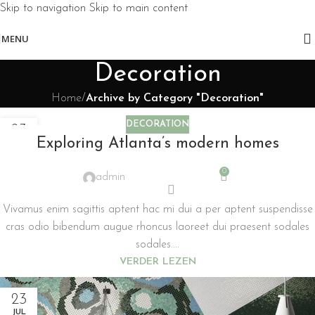
Skip to navigation
Skip to main content
MENU
Decoration
Home
/
Archive by Category "Decoration"
DECORATION
23
Exploring Atlanta’s modern homes
JUL
0
admin
Vivamus enim sagittis aptent hac mi dui a per aptent suspendisse
cras odio bibendum augue rhoncus laoreet dui praesent sodales
sodales....
VERDER LEZEN
23
JUL