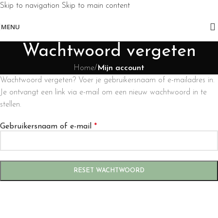
Skip to navigation
Skip to main content
MENU
Wachtwoord vergeten
Home
/
Mijn account
Wachtwoord vergeten? Voer je gebruikersnaam of e-mailadres in.
Je ontvangt een link via e-mail om een nieuw wachtwoord in te
stellen.
Gebruikersnaam of e-mail
*
RESET WACHTWOORD