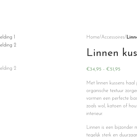
Home
/
Accessoires
/
Linn
Linnen ku
€
34,95
-
€
51,95
Met linnen kussens haal 
organische textuur zorg
vormen een perfecte bas
zoals wol, katoen of ho
interieur.
Linnen is een bijzonder 
tegelijk sterk en duurzaa