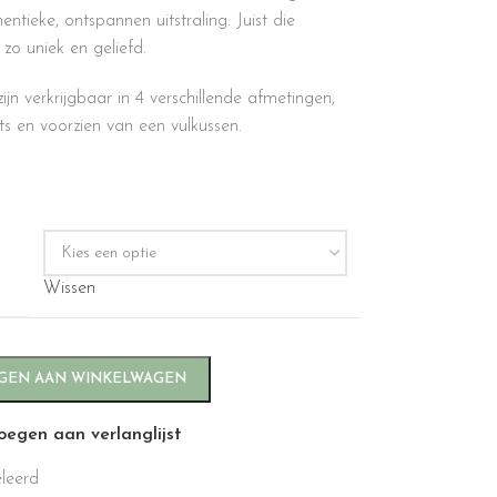
ntieke, ontspannen uitstraling. Juist die
zo uniek en geliefd.
jn verkrijgbaar in 4 verschillende afmetingen,
ts en voorzien van een vulkussen.
Wissen
GEN AAN WINKELWAGEN
oegen aan verlanglijst
êleerd