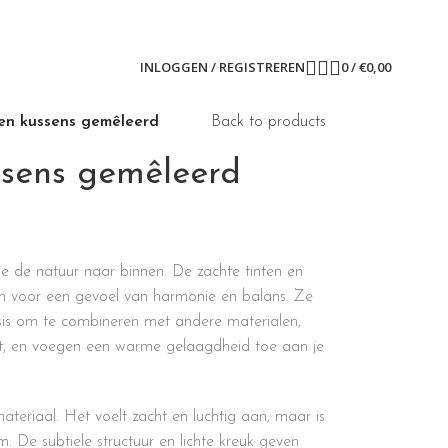
INLOGGEN / REGISTREREN
0
/
€
0,00
en kussens gemêleerd
Back to products
ssens gemêleerd
je de natuur naar binnen. De zachte tinten en
en voor een gevoel van harmonie en balans. Ze
is om te combineren met andere materialen,
ut, en voegen een warme gelaagdheid toe aan je
materiaal. Het voelt zacht en luchtig aan, maar is
m. De subtiele structuur en lichte kreuk geven