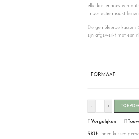
elke kussenhoes een authe
imperfectie maakt linnen 
De gemêleerde kussens zi
zijn afgewerkt met een ri
FORMAAT:
-
+
TOEVOE
Vergelijken
Toev
SKU:
linnen kussen gem