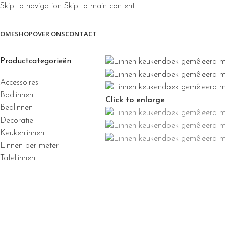
Skip to navigation
Skip to main content
OME
SHOP
OVER ONS
CONTACT
Productcategorieën
Accessoires
Badlinnen
Click to enlarge
Bedlinnen
Decoratie
Keukenlinnen
Linnen per meter
Tafellinnen