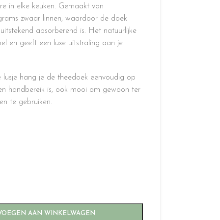
re in elke keuken. Gemaakt van
rams zwaar linnen, waardoor de doek
uitstekend absorberend is. Het natuurlijke
el en geeft een luxe uitstraling aan je
e lusje hang je de theedoek eenvoudig op
nnen handbereik is, ook mooi om gewoon ter
ken te gebruiken.
m
VOEGEN AAN WINKELWAGEN