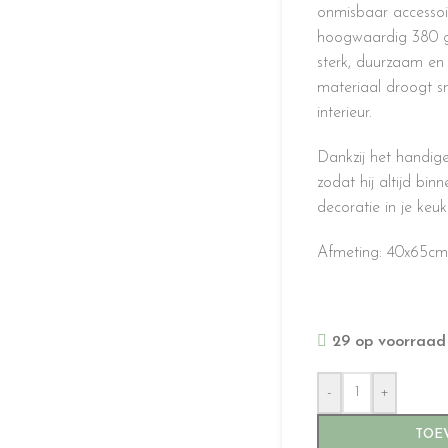
onmisbaar accessoi
hoogwaardig 380 g
sterk, duurzaam en 
materiaal droogt sn
interieur.
Dankzij het handig
zodat hij altijd bi
decoratie in je keu
Afmeting: 40x65c
29 op voorraad
-
+
TOE