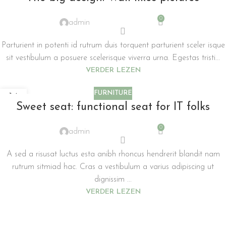
0
admin
Parturient in potenti id rutrum duis torquent parturient sceler isque
sit vestibulum a posuere scelerisque viverra urna. Egestas tristi...
VERDER LEZEN
FURNITURE
14
Sweet seat: functional seat for IT folks
JUN
0
admin
A sed a risusat luctus esta anibh rhoncus hendrerit blandit nam
rutrum sitmiad hac. Cras a vestibulum a varius adipiscing ut
dignissim ...
VERDER LEZEN