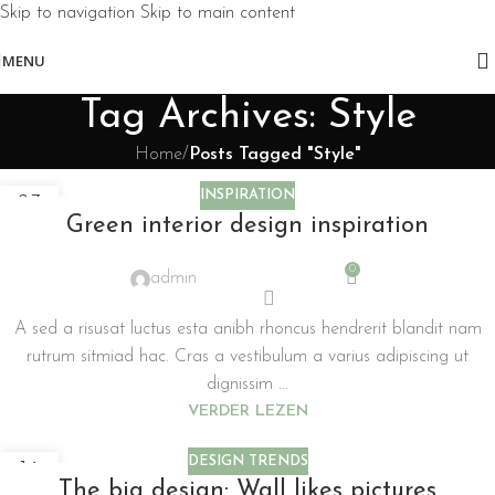
Skip to navigation
Skip to main content
MENU
Tag Archives: Style
Home
/
Posts Tagged "Style"
INSPIRATION
23
Green interior design inspiration
JUL
0
admin
A sed a risusat luctus esta anibh rhoncus hendrerit blandit nam
rutrum sitmiad hac. Cras a vestibulum a varius adipiscing ut
dignissim ...
VERDER LEZEN
DESIGN TRENDS
16
The big design: Wall likes pictures
JUN